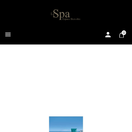

0
