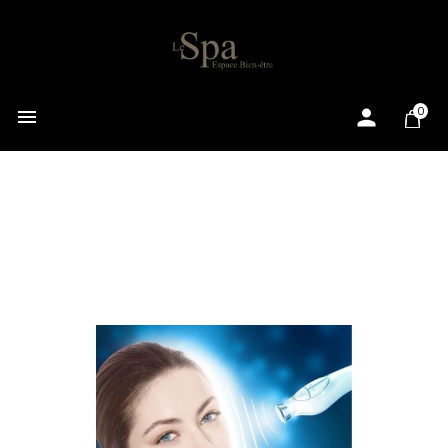

0
