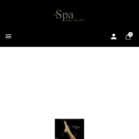

0
