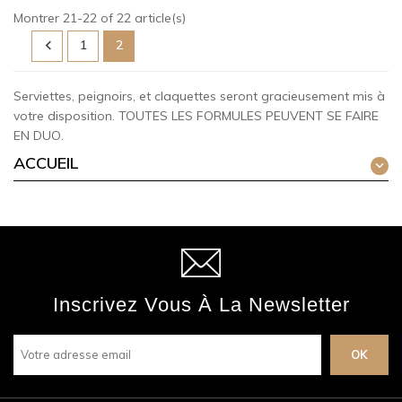
Montrer 21-22 of 22 article(s)

1
2
Serviettes, peignoirs, et claquettes seront gracieusement mis à
votre disposition. TOUTES LES FORMULES PEUVENT SE FAIRE
EN DUO.
ACCUEIL

Inscrivez Vous À La Newsletter