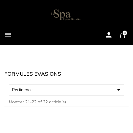

0

FORMULES EVASIONS

Pertinence
Montrer 21-22 of 22 article(s)